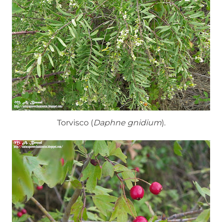
Torvisco (
Daphne gnidium
).