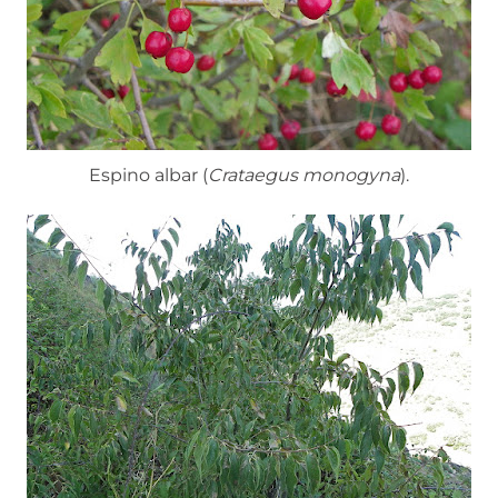
Espino albar (
Crataegus monogyna
).