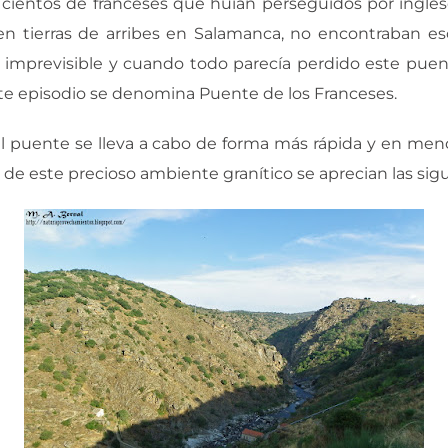
a cientos de franceses que huían perseguidos por ingle
 en tierras de arribes en Salamanca, no encontraban es
imprevisible y cuando todo parecía perdido este puen
te episodio se denomina Puente de los Franceses.
 del puente se lleva a cabo de forma más rápida y en m
és de este precioso ambiente granítico se aprecian las sigu