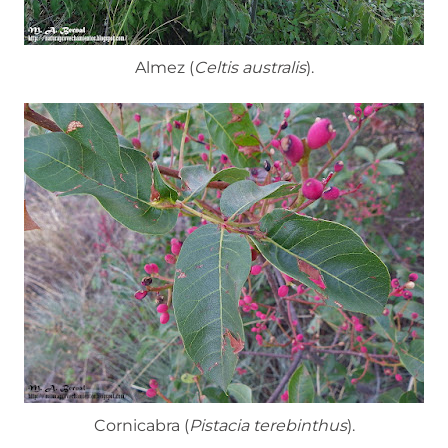
Almez (
Celtis australis
).
Cornicabra (
Pistacia terebinthus
).