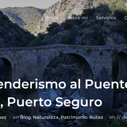
Inicio
Sobre mí
Servicios
G
enderismo al Puente
, Puerto Seguro
pez
en
Blog
,
Naturaleza
,
Patrimonio
,
Rutas
en
17 d