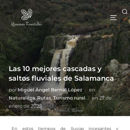
Las 10 mejores cascadas y
saltos fluviales de Salamanca
por
Miguel Ángel Bernal López
en
Naturaleza
,
Rutas
,
Turismo rural
en
27 de
enero de 2025
En estos tiempos de lluvias incesantes y