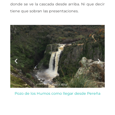
donde se ve la cascada desde arriba. Ni que decir
tiene que sobran las presentaciones.
Pozo de los Humos como llegar desde Pereña
Pozo