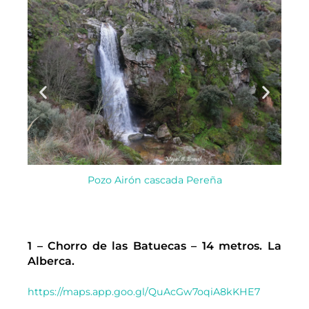
Pozo Airón cascada Pereña
1 – Chorro de las Batuecas – 14 metros. La
Alberca.
https://maps.app.goo.gl/QuAcGw7oqiA8kKHE7