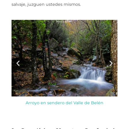
salvaje, juzguen ustedes mismos.
Se
Arroyo en sendero del Valle de Belén