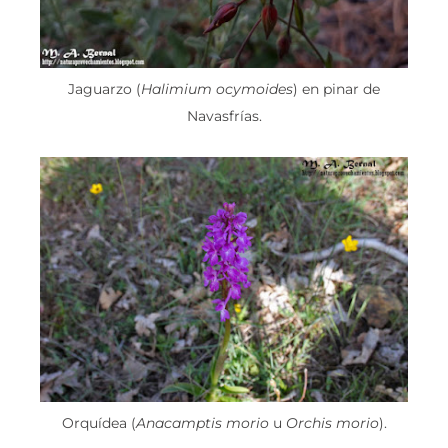
Jaguarzo (
Halimium ocymoides
) en pinar de
Navasfrías.
Orquídea (
Anacamptis morio
u
Orchis morio
).