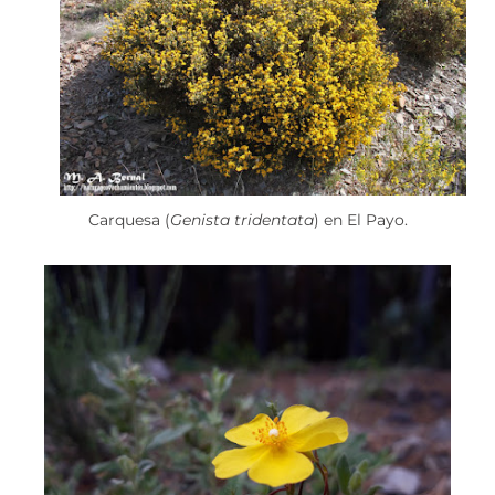
Carquesa (
Genista tridentata
) en El Payo.