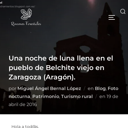
Una noche de luna llena en el
pueblo de Belchite viejo en
Zaragoza (Aragón).
por
Miguel Ángel Bernal López
en
Blog
,
Foto
nocturna
,
Patrimonio
,
Turismo rural
en
19 de
abril de 2016
Hola a tod@s,