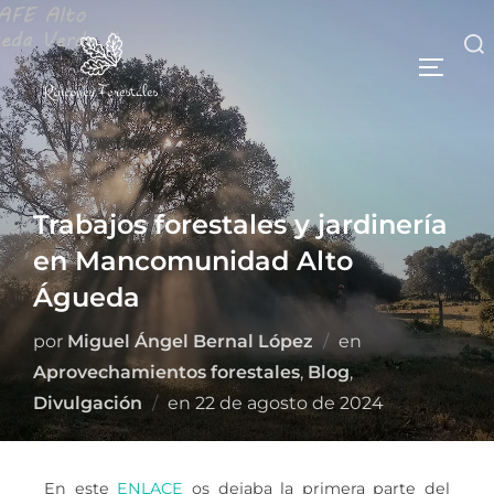
Trabajos forestales y jardinería
en Mancomunidad Alto
Águeda
por
Miguel Ángel Bernal López
en
Aprovechamientos forestales
,
Blog
,
Divulgación
en
22 de agosto de 2024
En este
ENLACE
os dejaba la primera parte del