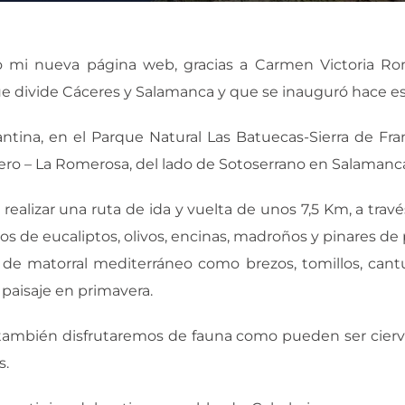
 mi nueva página web, gracias a Carmen Victoria Ro
e divide Cáceres y Salamanca y que se inauguró hace e
antina, en el Parque Natural Las Batuecas-Sierra de Fr
ero – La Romerosa, del lado de Sotoserrano en Salamanc
 realizar una ruta de ida y vuelta de unos 7,5 Km, a través
e eucaliptos, olivos, encinas, madroños y pinares de p
e matorral mediterráneo como brezos, tomillos, cantue
l paisaje en primavera.
ambién disfrutaremos de fauna como pueden ser ciervos,
s.