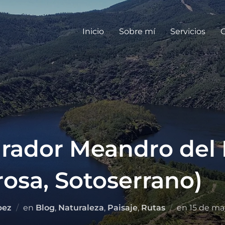
Inicio
Sobre mí
Servicios
G
irador Meandro del
osa, Sotoserrano)
pez
en
Blog
,
Naturaleza
,
Paisaje
,
Rutas
en
15 de ma