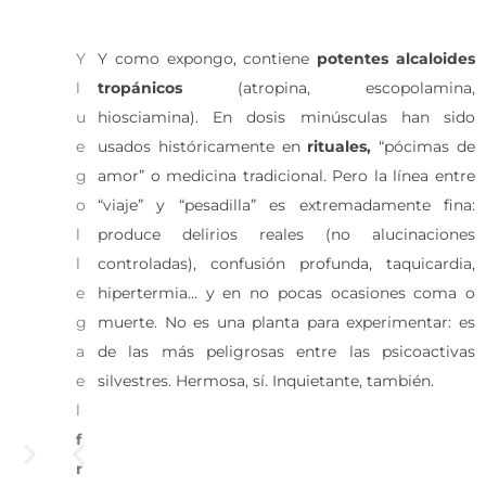
Y
Y como expongo, contiene
potentes alcaloides
P
E
F
l
tropánicos
(atropina, escopolamina,
l
s
r
u
hiosciamina). En dosis minúsculas han sido
a
t
u
e
usados históricamente en
rituales,
“pócimas de
n
r
t
g
amor” o medicina tradicional. Pero la línea entre
t
a
o
o
“viaje” y “pesadilla” es extremadamente fina:
a
m
i
l
produce delirios reales (no alucinaciones
f
o
n
l
controladas), confusión profunda, taquicardia,
l
n
v
e
hipertermia… y en no pocas ocasiones coma o
o
i
a
g
muerte. No es una planta para experimentar: es
r
o
s
a
de las más peligrosas entre las psicoactivas
e
r
o
e
silvestres. Hermosa, sí. Inquietante, también.
s
e
r
l
t
p
e
f
r
r
s
r