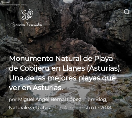
Monumento Natural de Playa
de Cobijeru en Llanes (Asturias).
Una de las mejores playas que
ver en Asturias.
por
Miguel Ángel Bernal López
en
Blog
,
Naturaleza
,
Rutas
en
4 de agosto de 2018