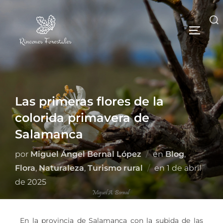
Las primeras flores de la
colorida primavera de
Salamanca
por
Miguel Ángel Bernal López
en
Blog
,
Flora
,
Naturaleza
,
Turismo rural
en
1 de abril
de 2025
En la provincia de Salamanca con la subida de las