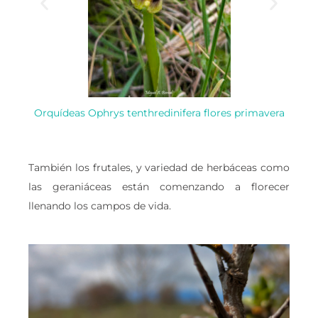
Orquídeas Ophrys tenthredinifera flores primavera
Abeje
También los frutales, y variedad de herbáceas como
las geraniáceas están comenzando a florecer
llenando los campos de vida.