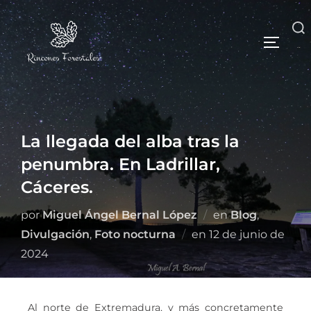
La llegada del alba tras la
penumbra. En Ladrillar,
Cáceres.
por
Miguel Ángel Bernal López
en
Blog
,
Divulgación
,
Foto nocturna
en
12 de junio de
2024
Al norte de Extremadura, y más concretamente