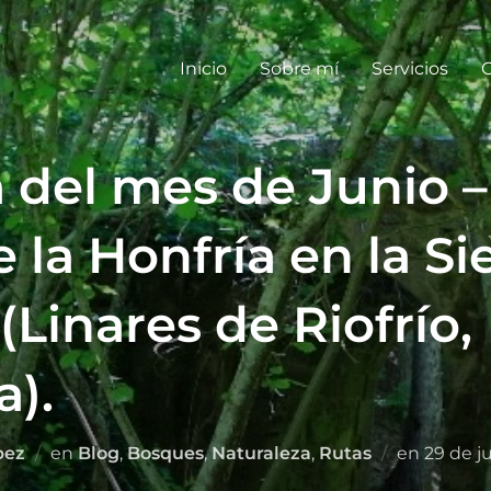
Inicio
Sobre mí
Servicios
G
 del mes de Junio –
la Honfría en la Si
Linares de Riofrío,
).
pez
en
Blog
,
Bosques
,
Naturaleza
,
Rutas
en
29 de j