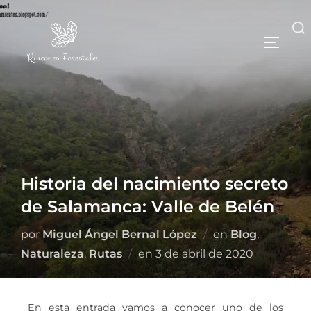
Historia del nacimiento secreto
de Salamanca: Valle de Belén
por
Miguel Ángel Bernal López
en
Blog
,
Naturaleza
,
Rutas
en
3 de abril de 2020
En esta entrada vamos a conocer uno de los