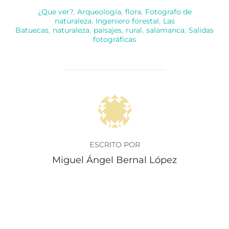
¿Que ver?
,
Arqueología
,
flora
,
Fotografo de
naturaleza
,
Ingeniero forestal
,
Las
Batuecas
,
naturaleza
,
paisajes
,
rural
,
salamanca
,
Salidas
fotográficas
AUTOR DE LA PUBLICACIÓN
ESCRITO POR
Miguel Ángel Bernal López