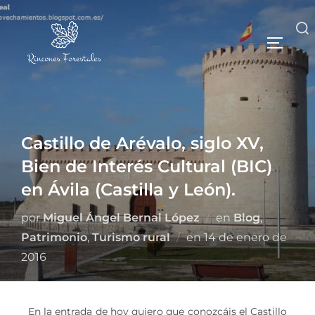
Castillo de Arévalo, siglo XV,
Bien de Interés Cultural (BIC)
en Ávila (Castilla y León).
por
Miguel Ángel Bernal López
en
Blog
,
Patrimonio
,
Turismo rural
en
14 de enero de
2016
En la entrada de hoy quiero que conozcáis el Castillo